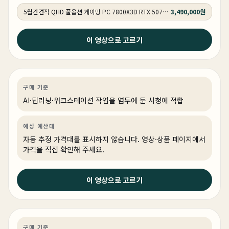
5월간견적 QHD 풀옵션 게이밍 PC 7800X3D RTX 5070 GY507
3,490,000원
2026년 5월 19일
이 영상으로 고르기
가격이 올라도 어쩔 수 없습니다. SSD는 무조건 이런거
써야 합니다!
AI·딥러닝
기타
AI·워크스테이션
구매 기준
AI·딥러닝·워크스테이션 작업을 염두에 둔 시청에 적합
예상 예산대
자동 추정 가격대를 표시하지 않습니다. 영상·상품 페이지에서
가격을 직접 확인해 주세요.
2026년 5월 14일
이 영상으로 고르기
완벽한 디자인! 최고의 성능! 붉은사막 QHD 풀옵션 게이
밍PC 추천
영상편집·디자인
기타
게이밍·조립 PC
상품 1개
구매 기준