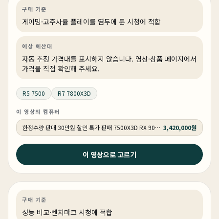
게이밍
PC 빌드
게이밍·조립 PC
상품 1개
구매 기준
게이밍·고주사율 플레이를 염두에 둔 시청에 적합
예상 예산대
자동 추정 가격대를 표시하지 않습니다. 영상·상품 페이지에서
가격을 직접 확인해 주세요.
R5 7500
R7 7800X3D
이 영상의 컴퓨터
한정수량 판매 30만원 할인 특가 판매 7500X3D RX 9070 GY502
3,420,000원
2026년 4월 15일
이 영상으로 고르기
7500X3D 9700X 그런데 7800X3D까지... (가성비 최고
의 QHD 컴퓨터 견적/ 붉은사막 추천)
게이밍
성능 비교
게이밍·조립 PC
상품 1개
구매 기준
성능 비교·벤치마크 시청에 적합