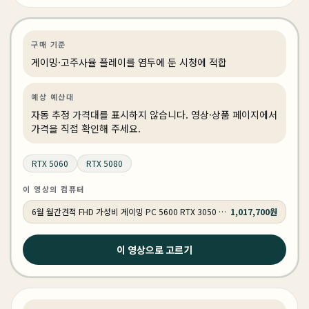
간견적 #gamingpc #PC추천
게이밍
견적 추천
AI·워크스테이션
상품 1개
구매 기준
게이밍·고주사율 플레이를 염두에 둔 시청에 적합
예상 예산대
자동 추정 가격대를 표시하지 않습니다. 영상·상품 페이지에서
가격을 직접 확인해 주세요.
RTX 5060
RTX 5080
이 영상의 컴퓨터
6월 월간견적 FHD 가성비 게이밍 PC 5600 RTX 3050 GY509
1,017,700원
2026년 6월 22일
이 영상으로 고르기
2026 상반기 게이밍 컴퓨터의 기준 디자인부터 성능까지
완벽!
게이밍
견적 추천
AI·워크스테이션
상품 1개