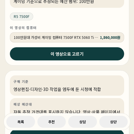
게이밍 기준으로 추정되는 예산 범위: 100만원
R5 7500F
이 영상의 컴퓨터
100만원대 가성비 게이밍 컴퓨터 7500F RTX 5060 Ti GY184 QHD 리그오브레전드 300 프레임 , 배틀그라운드 160 프레임
1,860,000원
2026년 4월 10일
이 영상으로 고르기
프리미어 애펙 영상 편집 PC CPU 반드시 ‘이걸‘로 사야하
는 이유
영상편집·디자인
PC 빌드
영상·3D·크리에이티브
구매 기준
영상편집·디자인·3D 작업을 염두에 둔 시청에 적합
예상 예산대
자동 추정 가격대를 표시하지 않습니다. 영상·상품 페이지에서
가격을 직접 확인해 주세요.
목록
추천
상담
상단