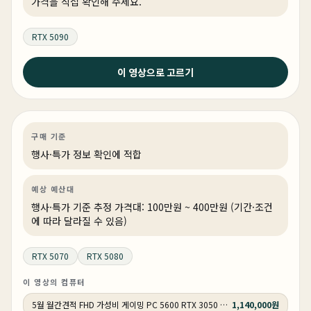
가격을 직접 확인해 주세요.
RTX 5090
2026년 4월 30일
이 영상으로 고르기
이 가격에 이 스펙이 된다고 ? 5월 컴퓨터 추천 정리 끝 !
(3개월만에 업로드 합니다.)
게이밍
특가
특가·프로모션
상품 4개
구매 기준
행사·특가 정보 확인에 적합
예상 예산대
행사·특가 기준 추정 가격대: 100만원 ~ 400만원 (기간·조건
에 따라 달라질 수 있음)
RTX 5070
RTX 5080
이 영상의 컴퓨터
5월 월간견적 FHD 가성비 게이밍 PC 5600 RTX 3050 GY505
1,140,000원