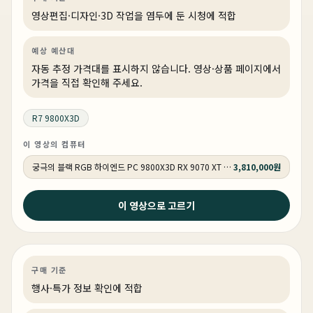
영상편집·디자인·3D 작업을 염두에 둔 시청에 적합
예상 예산대
자동 추정 가격대를 표시하지 않습니다. 영상·상품 페이지에서
가격을 직접 확인해 주세요.
R7 9800X3D
이 영상의 컴퓨터
궁극의 블랙 RGB 하이엔드 PC 9800X3D RX 9070 XT HY271
3,810,000원
2026년 5월 12일
이 영상으로 고르기
붉은사막 QHD 풀옵션 완벽검증 ! 절대 버벅임 없는 최상
의 견적 ! 최신게임은 이게 정답입니다.
게이밍
특가
특가·프로모션
상품 1개
구매 기준
행사·특가 정보 확인에 적합