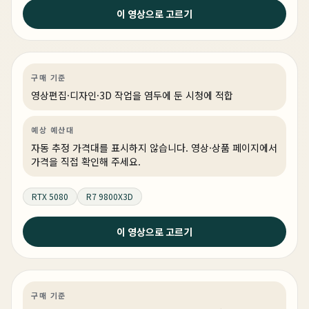
3주 전
이 영상으로 고르기
9800X3D + RTX 5080 화이트 빌드의 정답 #pcbuild
#rgb
영상편집·디자인
PC 빌드
게이밍·조립 PC
링크 상품 있음
구매 기준
영상편집·디자인·3D 작업을 염두에 둔 시청에 적합
예상 예산대
자동 추정 가격대를 표시하지 않습니다. 영상·상품 페이지에서
가격을 직접 확인해 주세요.
RTX 5080
R7 9800X3D
3주 전
이 영상으로 고르기
블랙 앤 화이트 투톤 튜닝의 정석! #pcbuild #블랙앤화
이트 #게이밍pc
게이밍
PC 빌드
게이밍·조립 PC
링크 상품 있음
구매 기준