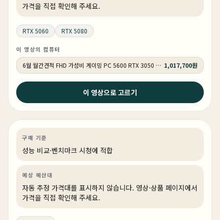
가격을 직접 확인해 주세요.
RTX 5060
RTX 5080
이 영상의 컴퓨터
6월 월간견적 FHD 가성비 게이밍 PC 5600 RTX 3050 GY509
1,017,700원
2026년 5월 27일
이 영상으로 고르기
현시점 제일 좋은 컴퓨터가 뭐냐구요 ? 그래서 최고의 부
품들로만 꽉 채워서 만들어 봤습니다.
영상편집·디자인
성능 비교
영상·3D·크리에이티브
구매 기준
링크 상품 있음
성능 비교·벤치마크 시청에 적합
예상 예산대
자동 추정 가격대를 표시하지 않습니다. 영상·상품 페이지에서
가격을 직접 확인해 주세요.