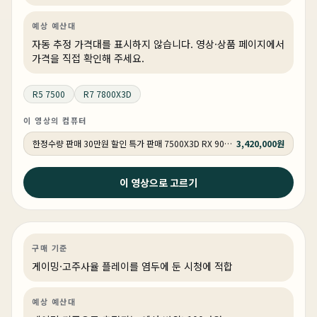
예상 예산대
자동 추정 가격대를 표시하지 않습니다. 영상·상품 페이지에서
가격을 직접 확인해 주세요.
R5 7500
R7 7800X3D
이 영상의 컴퓨터
한정수량 판매 30만원 할인 특가 판매 7500X3D RX 9070 GY502
3,420,000원
2026년 4월 13일
이 영상으로 고르기
요즘 게이밍PC 이정도면 충분한 이유 #조립컴퓨터 #가성
비
게이밍
PC 빌드
게이밍·조립 PC
상품 1개
구매 기준
게이밍·고주사율 플레이를 염두에 둔 시청에 적합
예상 예산대