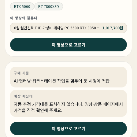
RTX 5060
R7 7800X3D
이 영상의 컴퓨터
6월 월간견적 FHD 가성비 게이밍 PC 5600 RTX 3050 GY509
1,017,700원
이 영상으로 고르기
2026년 6월 23일
3억짜리 AI 서버 만들기
AI·딥러닝
PC 빌드
AI·워크스테이션
구매 기준
AI·딥러닝·워크스테이션 작업을 염두에 둔 시청에 적합
예상 예산대
자동 추정 가격대를 표시하지 않습니다. 영상·상품 페이지에서
가격을 직접 확인해 주세요.
2026년 6월 23일
이 영상으로 고르기
내컴퓨터 그래도 PC방보다는 좋아야 하지 않을까요 ? #월