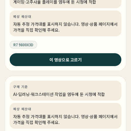
게이밍·고주사율 플레이를 염두에 둔 시청에 적합
예상 예산대
자동 추정 가격대를 표시하지 않습니다. 영상·상품 페이지에서
가격을 직접 확인해 주세요.
R7 9800X3D
2026년 6월 24일
이 영상으로 고르기
2026 상반기 최고의 아웃풋 리안리 O11 VISION-M 최대
한 컴팩트하게! 디자인 퀄리티는 지키면서 쿨링성능 확장
성 다 놓치지 않은 시스템 입니다.
AI·딥러닝
견적 추천
AI·워크스테이션
상품 1개
구매 기준
AI·딥러닝·워크스테이션 작업을 염두에 둔 시청에 적합
예상 예산대
자동 추정 가격대를 표시하지 않습니다. 영상·상품 페이지에서
가격을 직접 확인해 주세요.