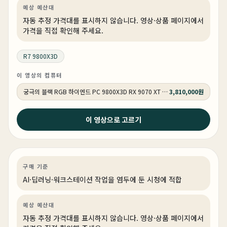
예상 예산대
자동 추정 가격대를 표시하지 않습니다. 영상·상품 페이지에서
가격을 직접 확인해 주세요.
R7 9800X3D
이 영상의 컴퓨터
궁극의 블랙 RGB 하이엔드 PC 9800X3D RX 9070 XT HY271
3,810,000원
2026년 5월 8일
이 영상으로 고르기
아무나 못사는 65만원짜리 끝판대장! 그래도 메모리보다
는 싸다 ㅎ
AI·딥러닝
PC 빌드
AI·워크스테이션
구매 기준
AI·딥러닝·워크스테이션 작업을 염두에 둔 시청에 적합
예상 예산대
자동 추정 가격대를 표시하지 않습니다. 영상·상품 페이지에서