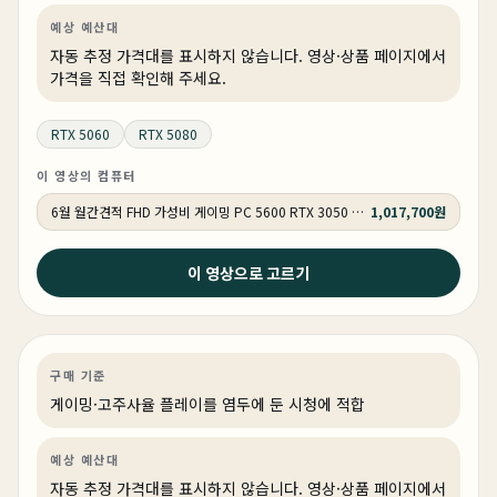
예상 예산대
자동 추정 가격대를 표시하지 않습니다. 영상·상품 페이지에서
가격을 직접 확인해 주세요.
RTX 5060
RTX 5080
이 영상의 컴퓨터
6월 월간견적 FHD 가성비 게이밍 PC 5600 RTX 3050 GY509
1,017,700원
2026년 6월 6일
이 영상으로 고르기
6월 조립 컴퓨터 추천 견적 | 최악의 상반기 결산 | 성능검
증 100% 완료 !
게이밍
견적 추천
AI·워크스테이션
상품 1개
구매 기준
게이밍·고주사율 플레이를 염두에 둔 시청에 적합
예상 예산대
자동 추정 가격대를 표시하지 않습니다. 영상·상품 페이지에서