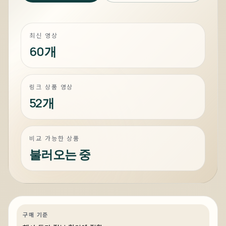
최신 영상
60개
링크 상품 영상
52개
비교 가능한 상품
불러오는 중
2일 전
전세계 199대, 국내 단 2대 배정! 진정한
하이엔드는 이런거 - 쿨러마스터 코스모
스 알파 골드
게이밍
특가
특가·프로모션
링크 상품 있음
구매 기준