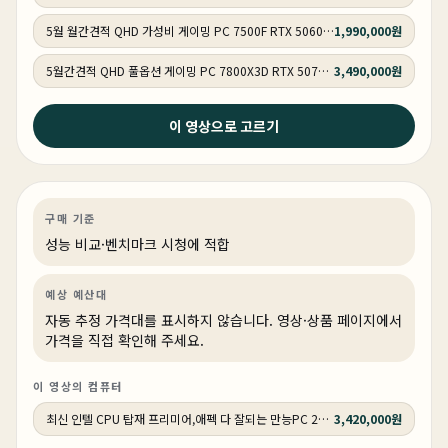
5월 월간견적 QHD 가성비 게이밍 PC 7500F RTX 5060 Ti GY506
1,990,000원
5월간견적 QHD 풀옵션 게이밍 PC 7800X3D RTX 5070 GY507
3,490,000원
2026년 4월 20일
이 영상으로 고르기
285K 팀킬하는 미친 성능 ! 프리미어 & 애펙 전문가용
270k 컴퓨터 추천 !
영상편집·디자인
성능 비교
영상·3D·크리에이티브
상품 1개
구매 기준
성능 비교·벤치마크 시청에 적합
예상 예산대
자동 추정 가격대를 표시하지 않습니다. 영상·상품 페이지에서
가격을 직접 확인해 주세요.
이 영상의 컴퓨터
최신 인텔 CPU 탑재 프리미어,애펙 다 잘되는 만능PC 270K RTX 5060 Ti 16GB 추천PC VY114
3,420,000원