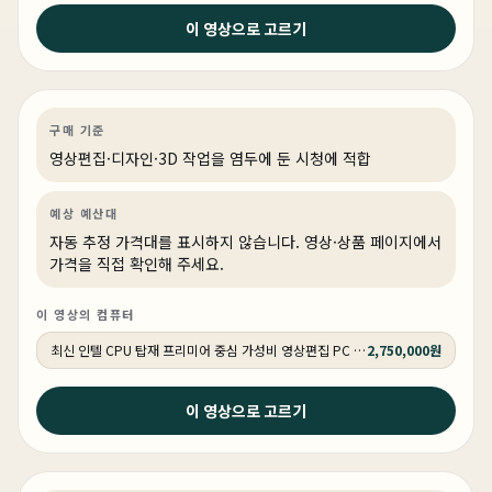
2026년 4월 17일
이 영상으로 고르기
돈 많이 쓰지 마세요 ! 프리미어가 주라면 전문가분들도 딱
이렇게 사면 됩니다.
영상편집·디자인
PC 빌드
영상·3D·크리에이티브
상품 1개
구매 기준
영상편집·디자인·3D 작업을 염두에 둔 시청에 적합
예상 예산대
자동 추정 가격대를 표시하지 않습니다. 영상·상품 페이지에서
가격을 직접 확인해 주세요.
이 영상의 컴퓨터
최신 인텔 CPU 탑재 프리미어 중심 가성비 영상편집 PC 250K RTX 5060 추천PC VY113
2,750,000원
2026년 4월 15일
이 영상으로 고르기
7500X3D 9700X 그런데 7800X3D까지... (가성비 최고
의 QHD 컴퓨터 견적/ 붉은사막 추천)