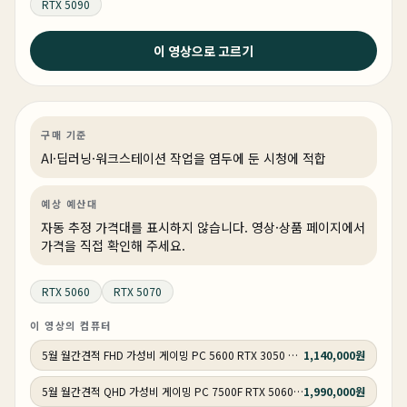
RTX 5090
2026년 5월 24일
이 영상으로 고르기
최고의 PC견적 4종 - 실제 테스트까지 다해서 성능검증까
지 완료 !
AI·딥러닝
견적 추천
AI·워크스테이션
상품 4개
구매 기준
AI·딥러닝·워크스테이션 작업을 염두에 둔 시청에 적합
예상 예산대
자동 추정 가격대를 표시하지 않습니다. 영상·상품 페이지에서
가격을 직접 확인해 주세요.
RTX 5060
RTX 5070
이 영상의 컴퓨터
5월 월간견적 FHD 가성비 게이밍 PC 5600 RTX 3050 GY505
1,140,000원
5월 월간견적 QHD 가성비 게이밍 PC 7500F RTX 5060 Ti GY506
1,990,000원