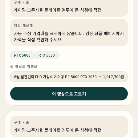
구매 기준
게이밍·고주사율 플레이를 염두에 둔 시청에 적합
예상 예산대
자동 추정 가격대를 표시하지 않습니다. 영상·상품 페이지에서
가격을 직접 확인해 주세요.
RTX 5060
RTX 5080
이 영상의 컴퓨터
6월 월간견적 FHD 가성비 게이밍 PC 5600 RTX 3050 GY509
1,017,700원
2026년 6월 21일
이 영상으로 고르기
왜 비싼거 사요? 이거면 충분합니다. 롤, 발로란트, 배그
다 잘 됩니다.
게이밍
견적 추천
AI·워크스테이션
상품 1개
구매 기준
게이밍·고주사율 플레이를 염두에 둔 시청에 적합