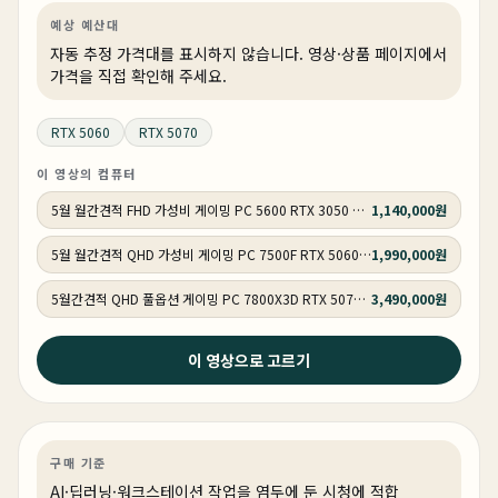
예상 예산대
자동 추정 가격대를 표시하지 않습니다. 영상·상품 페이지에서
가격을 직접 확인해 주세요.
RTX 5060
RTX 5070
이 영상의 컴퓨터
5월 월간견적 FHD 가성비 게이밍 PC 5600 RTX 3050 GY505
1,140,000원
5월 월간견적 QHD 가성비 게이밍 PC 7500F RTX 5060 Ti GY506
1,990,000원
5월간견적 QHD 풀옵션 게이밍 PC 7800X3D RTX 5070 GY507
3,490,000원
2026년 5월 19일
이 영상으로 고르기
가격이 올라도 어쩔 수 없습니다. SSD는 무조건 이런거
써야 합니다!
AI·딥러닝
기타
AI·워크스테이션
구매 기준
AI·딥러닝·워크스테이션 작업을 염두에 둔 시청에 적합