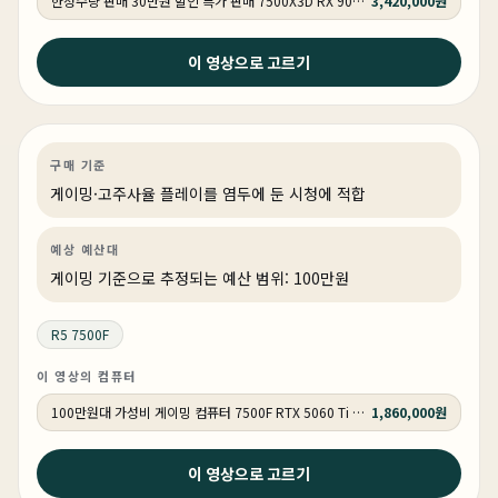
한정수량 판매 30만원 할인 특가 판매 7500X3D RX 9070 GY502
3,420,000원
2026년 4월 13일
이 영상으로 고르기
요즘 게이밍PC 이정도면 충분한 이유 #조립컴퓨터 #가성
비
게이밍
PC 빌드
게이밍·조립 PC
상품 1개
구매 기준
게이밍·고주사율 플레이를 염두에 둔 시청에 적합
예상 예산대
게이밍 기준으로 추정되는 예산 범위: 100만원
R5 7500F
이 영상의 컴퓨터
100만원대 가성비 게이밍 컴퓨터 7500F RTX 5060 Ti GY184 QHD 리그오브레전드 300 프레임 , 배틀그라운드 160 프레임
1,860,000원
2026년 4월 10일
이 영상으로 고르기
프리미어 애펙 영상 편집 PC CPU 반드시 ‘이걸‘로 사야하