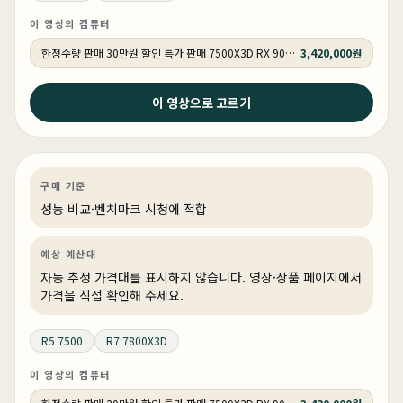
이 영상의 컴퓨터
한정수량 판매 30만원 할인 특가 판매 7500X3D RX 9070 GY502
3,420,000원
2026년 4월 15일
이 영상으로 고르기
7500X3D 9700X 그런데 7800X3D까지... (가성비 최고
의 QHD 컴퓨터 견적/ 붉은사막 추천)
게이밍
성능 비교
게이밍·조립 PC
상품 1개
구매 기준
성능 비교·벤치마크 시청에 적합
예상 예산대
자동 추정 가격대를 표시하지 않습니다. 영상·상품 페이지에서
가격을 직접 확인해 주세요.
R5 7500
R7 7800X3D
이 영상의 컴퓨터