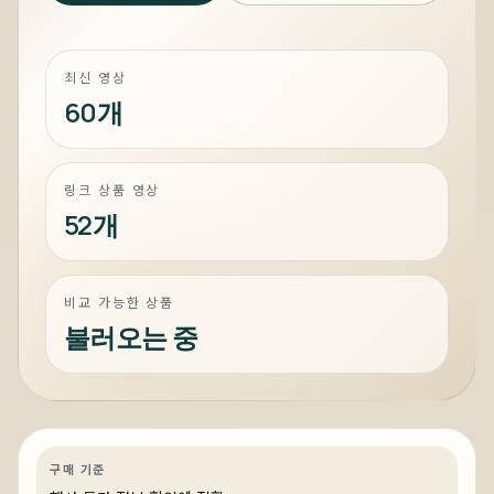
최신 영상
60개
링크 상품 영상
52개
비교 가능한 상품
불러오는 중
2일 전
전세계 199대, 국내 단 2대 배정! 진정한
하이엔드는 이런거 - 쿨러마스터 코스모
스 알파 골드
게이밍
특가
특가·프로모션
링크 상품 있음
구매 기준