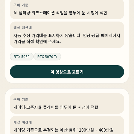
AI·딥러닝
견적 추천
AI·워크스테이션
링크 상품 있음
구매 기준
AI·딥러닝·워크스테이션 작업을 염두에 둔 시청에 적합
예상 예산대
자동 추정 가격대를 표시하지 않습니다. 영상·상품 페이지에서
가격을 직접 확인해 주세요.
RTX 5060
RTX 5070 Ti
1주 전
이 영상으로 고르기
이제 그만 망설이세요 지금 사는게 제일 쌉니다. 그리고 이
렇게 사세요
게이밍
견적 추천
AI·워크스테이션
링크 상품 있음
구매 기준
게이밍·고주사율 플레이를 염두에 둔 시청에 적합
예상 예산대
게이밍 기준으로 추정되는 예산 범위: 100만원 ~ 400만원