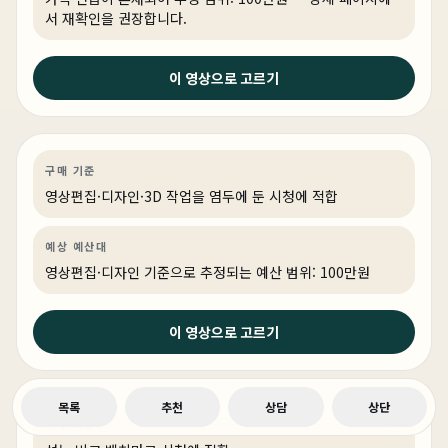
서 재확인을 권장합니다.
2026년 4월 7일
이 영상으로 고르기
4K 모니터 4대? 비싸게 맞추는 거 그냥 낭비 입니다. (100
만원대로 만드는 최적의 주식용 컴퓨터)
영상편집·디자인
견적 추천
영상·3D·크리에이티브
구매 기준
링크 상품 있음
영상편집·디자인·3D 작업을 염두에 둔 시청에 적합
예상 예산대
영상편집·디자인 기준으로 추정되는 예산 범위: 100만원
2026년 3월 27일
이 영상으로 고르기
영상 편집자들은 완전히 멘탈이 나가버렸습니다.(2026 영
상편집 추천견적 종결)
목록
추천
상담
상단
영상편집·디자인
성능 비교
영상·3D·크리에이티브
구매 기준
링크 상품 있음