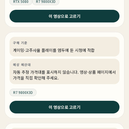
RTX 5080
R7 9800X3D
3주 전
이 영상으로 고르기
블랙 앤 화이트 투톤 튜닝의 정석! #pcbuild #블랙앤화
이트 #게이밍pc
게이밍
PC 빌드
게이밍·조립 PC
링크 상품 있음
구매 기준
게이밍·고주사율 플레이를 염두에 둔 시청에 적합
예상 예산대
자동 추정 가격대를 표시하지 않습니다. 영상·상품 페이지에서
가격을 직접 확인해 주세요.
R7 9800X3D
2026년 6월 24일
이 영상으로 고르기
2026 상반기 최고의 아웃풋 리안리 O11 VISION-M 최대
한 컴팩트하게! 디자인 퀄리티는 지키면서 쿨링성능 확장
성 다 놓치지 않은 시스템 입니다.