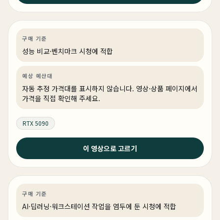
품들로만 꽉 채워서 만들어 봤습니다.
영상편집·디자인
성능 비교
영상·3D·크리에이티브
구매 기준
링크 상품 있음
성능 비교·벤치마크 시청에 적합
예상 예산대
자동 추정 가격대를 표시하지 않습니다. 영상·상품 페이지에서
가격을 직접 확인해 주세요.
RTX 5090
2026년 5월 24일
이 영상으로 고르기
최고의 PC견적 4종 - 실제 테스트까지 다해서 성능검증까
지 완료 !
AI·딥러닝
견적 추천
AI·워크스테이션
상품 4개
구매 기준
AI·딥러닝·워크스테이션 작업을 염두에 둔 시청에 적합