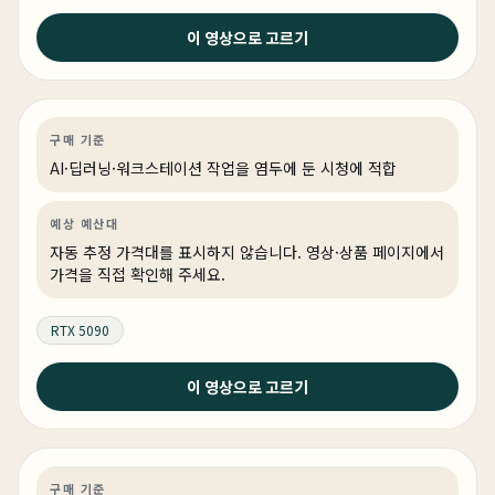
2026년 5월 8일
이 영상으로 고르기
아무나 못사는 65만원짜리 끝판대장! 그래도 메모리보다
는 싸다 ㅎ
AI·딥러닝
PC 빌드
AI·워크스테이션
구매 기준
AI·딥러닝·워크스테이션 작업을 염두에 둔 시청에 적합
예상 예산대
자동 추정 가격대를 표시하지 않습니다. 영상·상품 페이지에서
가격을 직접 확인해 주세요.
RTX 5090
2026년 4월 30일
이 영상으로 고르기
이 가격에 이 스펙이 된다고 ? 5월 컴퓨터 추천 정리 끝 !
(3개월만에 업로드 합니다.)
게이밍
특가
특가·프로모션
상품 4개
구매 기준