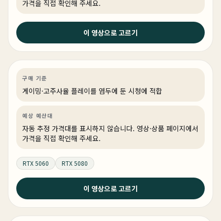
가격을 직접 확인해 주세요.
2026년 6월 23일
이 영상으로 고르기
내컴퓨터 그래도 PC방보다는 좋아야 하지 않을까요 ? #월
간견적 #gamingpc #PC추천
게이밍
견적 추천
AI·워크스테이션
링크 상품 있음
구매 기준
게이밍·고주사율 플레이를 염두에 둔 시청에 적합
예상 예산대
자동 추정 가격대를 표시하지 않습니다. 영상·상품 페이지에서
가격을 직접 확인해 주세요.
RTX 5060
RTX 5080
2026년 6월 22일
이 영상으로 고르기
2026 상반기 게이밍 컴퓨터의 기준 디자인부터 성능까지
완벽!