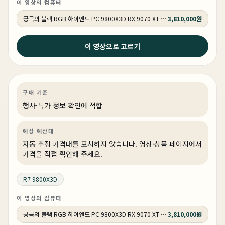
이 영상의 컴퓨터
궁극의 블랙 RGB 하이엔드 PC 9800X3D RX 9070 XT HY271
3,810,000원
2026년 5월 12일
이 영상으로 고르기
붉은사막 QHD 풀옵션 완벽검증 ! 절대 버벅임 없는 최상
의 견적 ! 최신게임은 이게 정답입니다.
게이밍
특가
특가·프로모션
상품 1개
구매 기준
행사·특가 정보 확인에 적합
예상 예산대
자동 추정 가격대를 표시하지 않습니다. 영상·상품 페이지에서
가격을 직접 확인해 주세요.
R7 9800X3D
이 영상의 컴퓨터
궁극의 블랙 RGB 하이엔드 PC 9800X3D RX 9070 XT HY271
3,810,000원