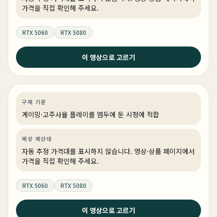
가격을 직접 확인해 주세요.
RTX 5060
RTX 5080
2026년 6월 6일
이 영상으로 고르기
6월 조립 컴퓨터 추천 견적 | 최악의 상반기 결산 | 성능검
증 100% 완료 !
게이밍
견적 추천
AI·워크스테이션
링크 상품 있음
구매 기준
게이밍·고주사율 플레이를 염두에 둔 시청에 적합
예상 예산대
자동 추정 가격대를 표시하지 않습니다. 영상·상품 페이지에서
가격을 직접 확인해 주세요.
RTX 5060
RTX 5080
2026년 5월 27일
이 영상으로 고르기
현시점 제일 좋은 컴퓨터가 뭐냐구요 ? 그래서 최고의 부