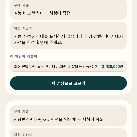
영상편집·디자인
성능 비교
영상·3D·크리에이티브
상품 1개
구매 기준
성능 비교·벤치마크 시청에 적합
예상 예산대
자동 추정 가격대를 표시하지 않습니다. 영상·상품 페이지에서
가격을 직접 확인해 주세요.
이 영상의 컴퓨터
최신 인텔 CPU 탑재 프리미어,애펙 다 잘되는 만능PC 270K RTX 5060 Ti 16GB 추천PC VY114
3,420,000원
2026년 4월 17일
이 영상으로 고르기
돈 많이 쓰지 마세요 ! 프리미어가 주라면 전문가분들도 딱
이렇게 사면 됩니다.
영상편집·디자인
PC 빌드
영상·3D·크리에이티브
상품 1개
구매 기준
영상편집·디자인·3D 작업을 염두에 둔 시청에 적합
예상 예산대