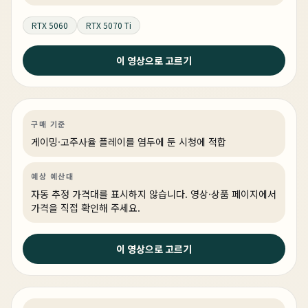
RTX 5060
RTX 5070 Ti
이 영상으로 고르기
1주 전
쇼파 게이밍의 정답 찾았다 | 스팀 OS PC 구성 방법
게이밍
PC 빌드
게이밍·조립 PC
링크 상품 있음
구매 기준
게이밍·고주사율 플레이를 염두에 둔 시청에 적합
예상 예산대
자동 추정 가격대를 표시하지 않습니다. 영상·상품 페이지에서
가격을 직접 확인해 주세요.
2주 전
이 영상으로 고르기
현존최강 9955WX에 5090 두개 ! 뭐하냐고 ? Ai 인 공 지
능 !!
AI·딥러닝
PC 빌드
AI·워크스테이션