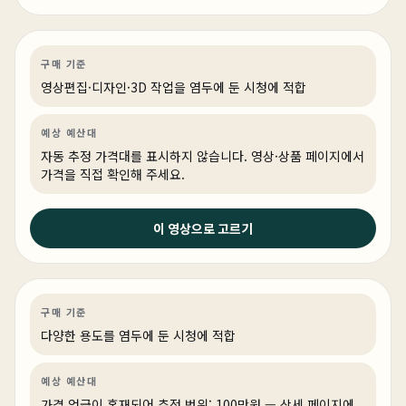
는 이유
영상편집·디자인
PC 빌드
영상·3D·크리에이티브
구매 기준
영상편집·디자인·3D 작업을 염두에 둔 시청에 적합
예상 예산대
자동 추정 가격대를 표시하지 않습니다. 영상·상품 페이지에서
가격을 직접 확인해 주세요.
이 영상으로 고르기
2026년 4월 9일
100만원대로 만들었는데 4K 4대 쌉가능한 주식용 컴퓨터
일반
PC 빌드
일반
구매 기준
다양한 용도를 염두에 둔 시청에 적합
예상 예산대
가격 언급이 혼재되어 추정 범위: 100만원 — 상세 페이지에