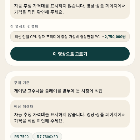
자동 추정 가격대를 표시하지 않습니다. 영상·상품 페이지에서
가격을 직접 확인해 주세요.
이 영상의 컴퓨터
최신 인텔 CPU 탑재 프리미어 중심 가성비 영상편집 PC 250K RTX 5060 추천PC VY113
2,750,000원
2026년 4월 15일
이 영상으로 고르기
7500X3D 9700X 그런데 7800X3D까지... (가성비 최고
의 QHD 컴퓨터 견적/ 붉은사막 추천)
게이밍
PC 빌드
게이밍·조립 PC
상품 1개
구매 기준
게이밍·고주사율 플레이를 염두에 둔 시청에 적합
예상 예산대
자동 추정 가격대를 표시하지 않습니다. 영상·상품 페이지에서
가격을 직접 확인해 주세요.
R5 7500
R7 7800X3D