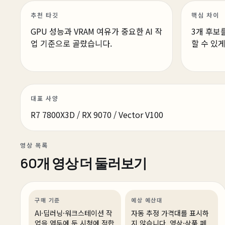
추천 타깃
핵심 차이
GPU 성능과 VRAM 여유가 중요한 AI 작
3개 후보
업 기준으로 골랐습니다.
할 수 있
대표 사양
R7 7800X3D / RX 9070 / Vector V100
영상 목록
5일 전
60개 영상 더 둘러보기
최소한의 가격으로 최선의 성능을 담은 PC
AI·딥러닝
견적 추천
AI·워크스테이션
상품 16개
구매 기준
예상 예산대
AI·딥러닝·워크스테이션 작
자동 추정 가격대를 표시하
업을 염두에 둔 시청에 적합
지 않습니다. 영상·상품 페