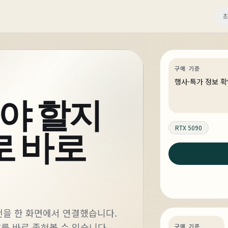
전세계 19
이엔드는 
파 골드
게이밍
특가
구매 기준
행사·특가 정보 
사야 할지
로 바로
RTX 5090
2일 전
QHD에서 고 주
즐길 수 있는 PC
추천을 한 화면에서 연결했습니다.
AI·딥러닝
견적 추
C를 바로 좁혀볼 수 있습니다.
구매 기준