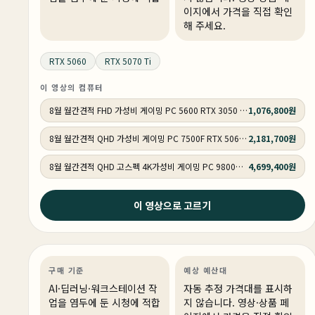
이지에서 가격을 직접 확인
해 주세요.
RTX 5060
RTX 5070 Ti
이 영상의 컴퓨터
8월 월간견적 FHD 가성비 게이밍 PC 5600 RTX 3050 GY513
1,076,800원
8월 월간견적 QHD 가성비 게이밍 PC 7500F RTX 5060 GY514
2,181,700원
8월 월간견적 QHD 고스펙 4K가성비 게이밍 PC 9800X3D RTX 5070 Ti GY516
4,699,400원
2주 전
이 영상으로 고르기
현존최강 9955WX에 5090 두개 ! 뭐하냐고 ? Ai 인 공 지
능 !!
AI·딥러닝
PC 빌드
AI·워크스테이션
구매 기준
예상 예산대
AI·딥러닝·워크스테이션 작
자동 추정 가격대를 표시하
업을 염두에 둔 시청에 적합
지 않습니다. 영상·상품 페