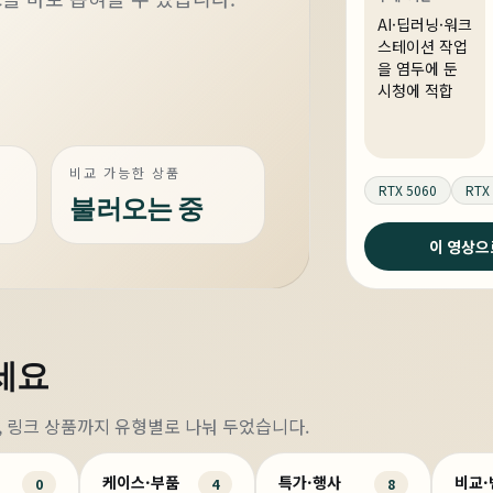
AI·워크스테이션
AI·딥러닝·워크
스테이션 작업
을 염두에 둔
시청에 적합
비교 가능한 상품
RTX 5060
RTX 
불러오는 중
이 영상으
세요
조립, 링크 상품까지 유형별로 나눠 두었습니다.
케이스·부품
특가·행사
비교
0
4
8