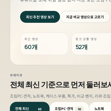
최신 추천 영상 보기
지금 비교 영상으로 고르기
최신 영상
링크 상품 영상
60개
52개
큐레이션
전체 최신
기준으로 먼저 둘러보
조립PC·견적, 노트북, 케이스·부품, 특가, 비교·벤치, 리뷰·
전체 최신
조립PC·견적
노트북
60
48