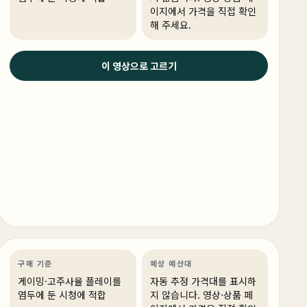
이지에서 가격을 직접 확인
해 주세요.
이 영상으로 고르기
3주 전
블랙 앤 화이트 투톤 튜닝의 정석! #pcbuild #블랙앤화
이트 #게이밍pc
게이밍
PC 빌드
게이밍·조립 PC
링크 상품 있음
구매 기준
예상 예산대
게이밍·고주사율 플레이를
자동 추정 가격대를 표시하
염두에 둔 시청에 적합
지 않습니다. 영상·상품 페