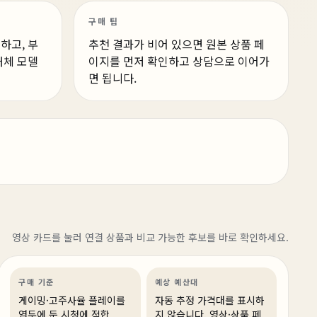
구매 팁
하고, 부
추천 결과가 비어 있으면 원본 상품 페
대체 모델
이지를 먼저 확인하고 상담으로 이어가
면 됩니다.
1주 전
쇼파 게이밍의 정답 찾았다 | 스팀 OS PC 구성 방법
영상 카드를 눌러 연결 상품과 비교 가능한 후보를 바로 확인하세요.
게이밍
PC 빌드
게이밍·조립 PC
링크 상품 있음
구매 기준
예상 예산대
게이밍·고주사율 플레이를
자동 추정 가격대를 표시하
염두에 둔 시청에 적합
지 않습니다. 영상·상품 페