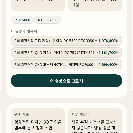
만원
RTX 5060
RTX 5070 Ti
이 영상의 컴퓨터
8월 월간견적 FHD 가성비 게이밍 PC 5600 RTX 3050 GY513
1,076,800원
8월 월간견적 QHD 가성비 게이밍 PC 7500F RTX 5060 GY514
2,181,700원
8월 월간견적 QHD 고스펙 4K가성비 게이밍 PC 9800X3D RTX 5070 Ti GY516
4,699,400원
이 영상으로 고르기
3주 전
9800X3D + RTX 5080 화이트 빌드의 정답 #pcbuild
#rgb
영상편집·디자인
PC 빌드
게이밍·조립 PC
링크 상품 있음
구매 기준
예상 예산대
영상편집·디자인·3D 작업을
자동 추정 가격대를 표시하
염두에 둔 시청에 적합
지 않습니다. 영상·상품 페