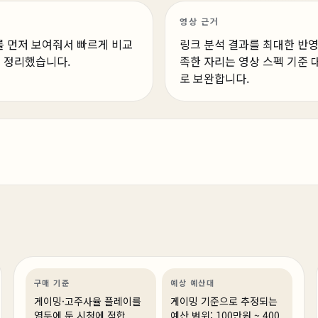
영상 근거
를 먼저 보여줘서 빠르게 비교
링크 분석 결과를 최대한 반영
게 정리했습니다.
족한 자리는 영상 스펙 기준 
로 보완합니다.
1주 전
이제 그만 망설이세요 지금 사는게 제일 쌉니다. 그리고
이렇게 사세요
게이밍
견적 추천
AI·워크스테이션
상품 16개
구매 기준
예상 예산대
게이밍·고주사율 플레이를
게이밍 기준으로 추정되는
염두에 둔 시청에 적합
예산 범위: 100만원 ~ 400