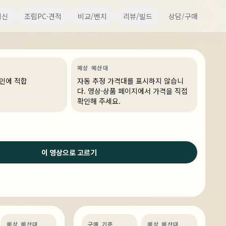
9대, 국내 단 2대 배정! 진정한 하
최신
조립PC·견적
비교/벤치
리뷰/빌드
상담/구매
이런거 - 쿨러마스터 코스모스 알
특가·프로모션
링크 상품 있음
예상 예산대
확인에 적합
자동 추정 가격대를 표시하지 않습니
다. 영상·상품 페이지에서 가격을 직접
확인해 주세요.
이 영상으로 고르기
4일 전
사율 스팀 게임을
FHD 고주사율을 원할하게 플레이
가 가능한 PC
천
AI·딥러닝
견적 추천
예상 예산대
구매 기준
예상 예산대