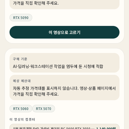
가격을 직접 확인해 주세요.
RTX 5090
2026년 5월 24일
이 영상으로 고르기
최고의 PC견적 4종 - 실제 테스트까지 다해서 성능검증까
지 완료 !
AI·딥러닝
견적 추천
AI·워크스테이션
상품 4개
구매 기준
AI·딥러닝·워크스테이션 작업을 염두에 둔 시청에 적합
예상 예산대
자동 추정 가격대를 표시하지 않습니다. 영상·상품 페이지에서
가격을 직접 확인해 주세요.
RTX 5060
RTX 5070
이 영상의 컴퓨터
5월 월간견적 FHD 가성비 게이밍 PC 5600 RTX 3050 GY505
1,140,000원