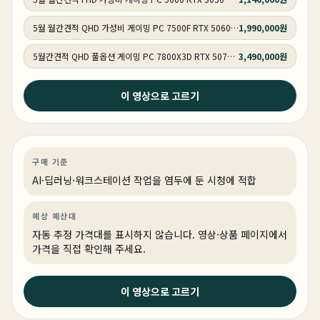
5월 월간견적 QHD 가성비 게이밍 PC 7500F RTX 5060 Ti GY506
1,990,000원
5월간견적 QHD 풀옵션 게이밍 PC 7800X3D RTX 5070 GY507
3,490,000원
2026년 5월 19일
이 영상으로 고르기
가격이 올라도 어쩔 수 없습니다. SSD는 무조건 이런거
써야 합니다!
AI·딥러닝
기타
AI·워크스테이션
구매 기준
AI·딥러닝·워크스테이션 작업을 염두에 둔 시청에 적합
예상 예산대
자동 추정 가격대를 표시하지 않습니다. 영상·상품 페이지에서
가격을 직접 확인해 주세요.
2026년 5월 14일
이 영상으로 고르기
완벽한 디자인! 최고의 성능! 붉은사막 QHD 풀옵션 게이
밍PC 추천