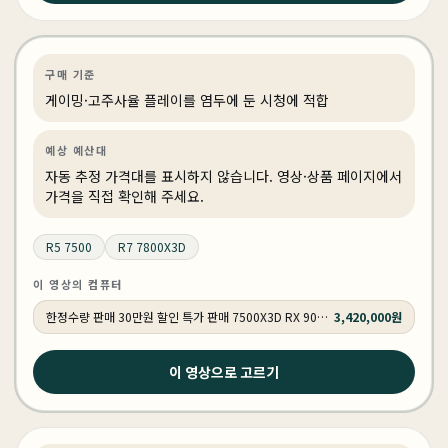
의 QHD 컴퓨터 견적/ 붉은사막 추천)
게이밍
PC 빌드
게이밍·조립 PC
상품 1개
구매 기준
게이밍·고주사율 플레이를 염두에 둔 시청에 적합
예상 예산대
자동 추정 가격대를 표시하지 않습니다. 영상·상품 페이지에서
가격을 직접 확인해 주세요.
R5 7500
R7 7800X3D
이 영상의 컴퓨터
한정수량 판매 30만원 할인 특가 판매 7500X3D RX 9070 GY502
3,420,000원
2026년 4월 15일
이 영상으로 고르기
7500X3D 9700X 그런데 7800X3D까지... (가성비 최고
의 QHD 컴퓨터 견적/ 붉은사막 추천)