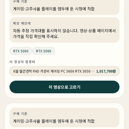
구매 기준
게이밍·고주사율 플레이를 염두에 둔 시청에 적합
예상 예산대
자동 추정 가격대를 표시하지 않습니다. 영상·상품 페이지에서
가격을 직접 확인해 주세요.
RTX 5060
RTX 5080
이 영상의 컴퓨터
6월 월간견적 FHD 가성비 게이밍 PC 5600 RTX 3050 GY509
1,017,700원
2026년 6월 6일
이 영상으로 고르기
6월 조립 컴퓨터 추천 견적 | 최악의 상반기 결산 | 성능검
증 100% 완료 !
게이밍
견적 추천
AI·워크스테이션
상품 1개
구매 기준
게이밍·고주사율 플레이를 염두에 둔 시청에 적합