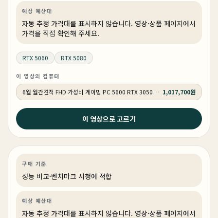
예상 예산대
자동 추정 가격대를 표시하지 않습니다. 영상·상품 페이지에서
가격을 직접 확인해 주세요.
RTX 5060
RTX 5080
이 영상의 컴퓨터
6월 월간견적 FHD 가성비 게이밍 PC 5600 RTX 3050 GY509
1,017,700원
2026년 5월 27일
이 영상으로 고르기
현시점 제일 좋은 컴퓨터가 뭐냐구요 ? 그래서 최고의 부
품들로만 꽉 채워서 만들어 봤습니다.
영상편집·디자인
성능 비교
영상·3D·크리에이티브
구매 기준
링크 상품 있음
성능 비교·벤치마크 시청에 적합
예상 예산대
자동 추정 가격대를 표시하지 않습니다. 영상·상품 페이지에서