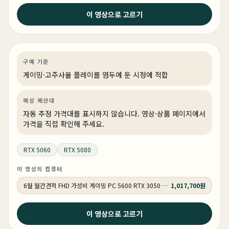
2026년 6월 23일
이 영상으로 고르기
내컴퓨터 그래도 PC방보다는 좋아야 하지 않을까요 ? #월
간견적 #gamingpc #PC추천
게이밍
견적 추천
AI·워크스테이션
상품 1개
구매 기준
게이밍·고주사율 플레이를 염두에 둔 시청에 적합
예상 예산대
자동 추정 가격대를 표시하지 않습니다. 영상·상품 페이지에서
가격을 직접 확인해 주세요.
RTX 5060
RTX 5080
이 영상의 컴퓨터
6월 월간견적 FHD 가성비 게이밍 PC 5600 RTX 3050 GY509
1,017,700원
2026년 6월 22일
이 영상으로 고르기
2026 상반기 게이밍 컴퓨터의 기준 디자인부터 성능까지
완벽!