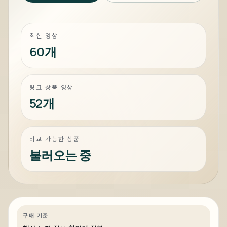
최신 영상
60개
링크 상품 영상
52개
비교 가능한 상품
불러오는 중
어제
전세계 199대, 국내 단 2대 배정! 진정한
하이엔드는 이런거 - 쿨러마스터 코스모
스 알파 골드
게이밍
특가
특가·프로모션
링크 상품 있음
구매 기준