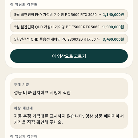
이 영상의 컴퓨터
5월 월간견적 FHD 가성비 게이밍 PC 5600 RTX 3050 GY505
1,140,000원
5월 월간견적 QHD 가성비 게이밍 PC 7500F RTX 5060 Ti GY506
1,990,000원
5월간견적 QHD 풀옵션 게이밍 PC 7800X3D RTX 5070 GY507
3,490,000원
2026년 4월 20일
이 영상으로 고르기
285K 팀킬하는 미친 성능 ! 프리미어 & 애펙 전문가용
270k 컴퓨터 추천 !
영상편집·디자인
성능 비교
영상·3D·크리에이티브
상품 1개
구매 기준
성능 비교·벤치마크 시청에 적합
예상 예산대
자동 추정 가격대를 표시하지 않습니다. 영상·상품 페이지에서
가격을 직접 확인해 주세요.
이 영상의 컴퓨터