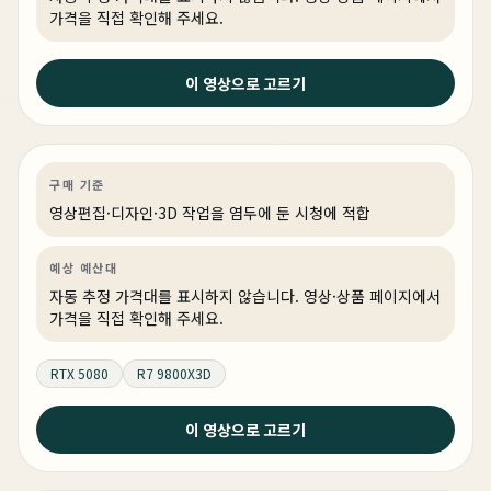
가격을 직접 확인해 주세요.
3주 전
이 영상으로 고르기
9800X3D + RTX 5080 화이트 빌드의 정답 #pcbuild
#rgb
영상편집·디자인
PC 빌드
게이밍·조립 PC
링크 상품 있음
구매 기준
영상편집·디자인·3D 작업을 염두에 둔 시청에 적합
예상 예산대
자동 추정 가격대를 표시하지 않습니다. 영상·상품 페이지에서
가격을 직접 확인해 주세요.
RTX 5080
R7 9800X3D
3주 전
이 영상으로 고르기
블랙 앤 화이트 투톤 튜닝의 정석! #pcbuild #블랙앤화
이트 #게이밍pc