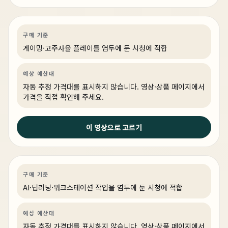
쇼파 게이밍의 정답 찾았다 | 스팀 OS PC 구성 방법
게이밍
PC 빌드
게이밍·조립 PC
링크 상품 있음
구매 기준
게이밍·고주사율 플레이를 염두에 둔 시청에 적합
예상 예산대
자동 추정 가격대를 표시하지 않습니다. 영상·상품 페이지에서
가격을 직접 확인해 주세요.
2주 전
이 영상으로 고르기
현존최강 9955WX에 5090 두개 ! 뭐하냐고 ? Ai 인 공 지
능 !!
AI·딥러닝
PC 빌드
AI·워크스테이션
구매 기준
AI·딥러닝·워크스테이션 작업을 염두에 둔 시청에 적합
예상 예산대
자동 추정 가격대를 표시하지 않습니다. 영상·상품 페이지에서