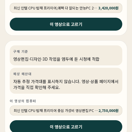
최신 인텔 CPU 탑재 프리미어,애펙 다 잘되는 만능PC 270K RTX 5060 Ti 16GB 추천PC VY114
3,420,000원
2026년 4월 17일
이 영상으로 고르기
돈 많이 쓰지 마세요 ! 프리미어가 주라면 전문가분들도 딱
이렇게 사면 됩니다.
영상편집·디자인
PC 빌드
영상·3D·크리에이티브
상품 1개
구매 기준
영상편집·디자인·3D 작업을 염두에 둔 시청에 적합
예상 예산대
자동 추정 가격대를 표시하지 않습니다. 영상·상품 페이지에서
가격을 직접 확인해 주세요.
이 영상의 컴퓨터
최신 인텔 CPU 탑재 프리미어 중심 가성비 영상편집 PC 250K RTX 5060 추천PC VY113
2,750,000원
2026년 4월 15일
이 영상으로 고르기
7500X3D 9700X 그런데 7800X3D까지... (가성비 최고