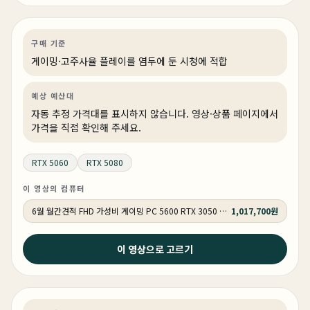
게이밍
견적 추천
AI·워크스테이션
상품 1개
구매 기준
게이밍·고주사율 플레이를 염두에 둔 시청에 적합
예상 예산대
자동 추정 가격대를 표시하지 않습니다. 영상·상품 페이지에서
가격을 직접 확인해 주세요.
RTX 5060
RTX 5080
이 영상의 컴퓨터
6월 월간견적 FHD 가성비 게이밍 PC 5600 RTX 3050 GY509
1,017,700원
2026년 6월 21일
이 영상으로 고르기
왜 비싼거 사요? 이거면 충분합니다. 롤, 발로란트, 배그
다 잘 됩니다.
게이밍
견적 추천
AI·워크스테이션
상품 1개