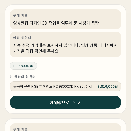
영상편집·디자인
기타
게이밍·조립 PC
상품 1개
구매 기준
영상편집·디자인·3D 작업을 염두에 둔 시청에 적합
예상 예산대
자동 추정 가격대를 표시하지 않습니다. 영상·상품 페이지에서
가격을 직접 확인해 주세요.
R7 9800X3D
이 영상의 컴퓨터
궁극의 블랙 RGB 하이엔드 PC 9800X3D RX 9070 XT HY271
3,810,000원
2026년 5월 12일
이 영상으로 고르기
붉은사막 QHD 풀옵션 완벽검증 ! 절대 버벅임 없는 최상
의 견적 ! 최신게임은 이게 정답입니다.
게이밍
특가
특가·프로모션
상품 1개
구매 기준