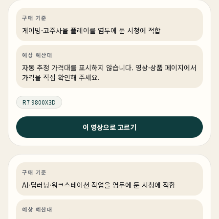
게이밍
PC 빌드
게이밍·조립 PC
링크 상품 있음
구매 기준
게이밍·고주사율 플레이를 염두에 둔 시청에 적합
예상 예산대
자동 추정 가격대를 표시하지 않습니다. 영상·상품 페이지에서
가격을 직접 확인해 주세요.
R7 9800X3D
2026년 6월 24일
이 영상으로 고르기
2026 상반기 최고의 아웃풋 리안리 O11 VISION-M 최대
한 컴팩트하게! 디자인 퀄리티는 지키면서 쿨링성능 확장
성 다 놓치지 않은 시스템 입니다.
AI·딥러닝
견적 추천
AI·워크스테이션
상품 1개
구매 기준
AI·딥러닝·워크스테이션 작업을 염두에 둔 시청에 적합
예상 예산대