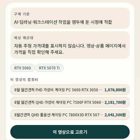
AI·딥러닝
견적 추천
AI·워크스테이션
상품 17개
구매 기준
AI·딥러닝·워크스테이션 작업을 염두에 둔 시청에 적합
예상 예산대
자동 추정 가격대를 표시하지 않습니다. 영상·상품 페이지에서
가격을 직접 확인해 주세요.
RTX 5060
RTX 5070 Ti
이 영상의 컴퓨터
8월 월간견적 FHD 가성비 게이밍 PC 5600 RTX 3050 GY513
1,076,800원
8월 월간견적 QHD 가성비 게이밍 PC 7500F RTX 5060 GY514
2,181,700원
8월간견적 QHD 풀옵션 게이밍 PC 7800X3D RTX 5070 GY515
2,041,300원
1주 전
이 영상으로 고르기
이제 그만 망설이세요 지금 사는게 제일 쌉니다. 그리고 이