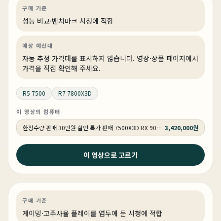
게이밍
성능 비교
게이밍·조립 PC
상품 1개
구매 기준
성능 비교·벤치마크 시청에 적합
예상 예산대
자동 추정 가격대를 표시하지 않습니다. 영상·상품 페이지에서
가격을 직접 확인해 주세요.
R5 7500
R7 7800X3D
이 영상의 컴퓨터
한정수량 판매 30만원 할인 특가 판매 7500X3D RX 9070 GY502
3,420,000원
2026년 4월 13일
이 영상으로 고르기
요즘 게이밍PC 이정도면 충분한 이유 #조립컴퓨터 #가성
비
게이밍
PC 빌드
게이밍·조립 PC
상품 1개
구매 기준
게이밍·고주사율 플레이를 염두에 둔 시청에 적합