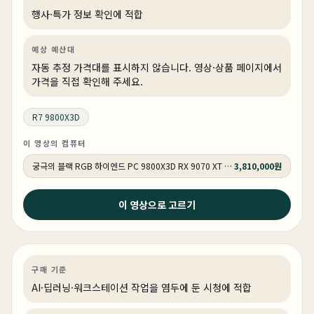
행사·특가 정보 확인에 적합
예상 예산대
자동 추정 가격대를 표시하지 않습니다. 영상·상품 페이지에서
가격을 직접 확인해 주세요.
R7 9800X3D
이 영상의 컴퓨터
궁극의 블랙 RGB 하이엔드 PC 9800X3D RX 9070 XT HY271
3,810,000원
2026년 5월 8일
이 영상으로 고르기
아무나 못사는 65만원짜리 끝판대장! 그래도 메모리보다
는 싸다 ㅎ
AI·딥러닝
PC 빌드
AI·워크스테이션
구매 기준
AI·딥러닝·워크스테이션 작업을 염두에 둔 시청에 적합