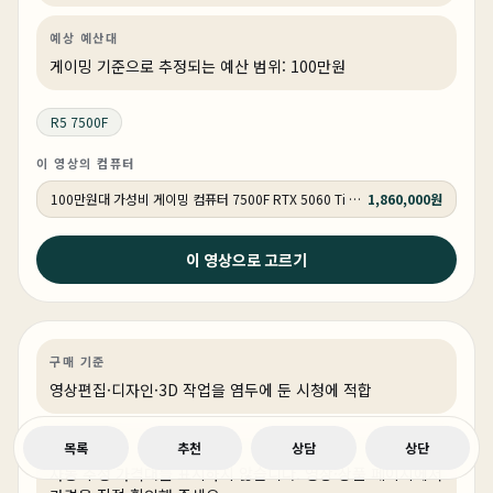
예상 예산대
게이밍 기준으로 추정되는 예산 범위: 100만원
R5 7500F
이 영상의 컴퓨터
100만원대 가성비 게이밍 컴퓨터 7500F RTX 5060 Ti GY184 QHD 리그오브레전드 300 프레임 , 배틀그라운드 160 프레임
1,860,000원
2026년 4월 10일
이 영상으로 고르기
프리미어 애펙 영상 편집 PC CPU 반드시 ‘이걸‘로 사야하
는 이유
영상편집·디자인
PC 빌드
영상·3D·크리에이티브
구매 기준
영상편집·디자인·3D 작업을 염두에 둔 시청에 적합
예상 예산대
목록
추천
상담
상단
자동 추정 가격대를 표시하지 않습니다. 영상·상품 페이지에서