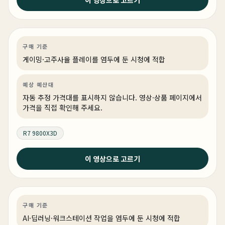
블랙 앤 화이트 투톤 튜닝의 정석! #pcbuild #블랙앤화
이트 #게이밍pc
게이밍
PC 빌드
게이밍·조립 PC
링크 상품 있음
구매 기준
게이밍·고주사율 플레이를 염두에 둔 시청에 적합
예상 예산대
자동 추정 가격대를 표시하지 않습니다. 영상·상품 페이지에서
가격을 직접 확인해 주세요.
R7 9800X3D
2026년 6월 24일
이 영상으로 고르기
2026 상반기 최고의 아웃풋 리안리 O11 VISION-M 최대
한 컴팩트하게! 디자인 퀄리티는 지키면서 쿨링성능 확장
성 다 놓치지 않은 시스템 입니다.
AI·딥러닝
견적 추천
AI·워크스테이션
링크 상품 있음
구매 기준
AI·딥러닝·워크스테이션 작업을 염두에 둔 시청에 적합