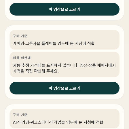
이 영상으로 고르기
1주 전
쇼파 게이밍의 정답 찾았다 | 스팀 OS PC 구성 방법
게이밍
PC 빌드
게이밍·조립 PC
링크 상품 있음
구매 기준
게이밍·고주사율 플레이를 염두에 둔 시청에 적합
예상 예산대
자동 추정 가격대를 표시하지 않습니다. 영상·상품 페이지에서
가격을 직접 확인해 주세요.
2주 전
이 영상으로 고르기
현존최강 9955WX에 5090 두개 ! 뭐하냐고 ? Ai 인 공 지
능 !!
AI·딥러닝
PC 빌드
AI·워크스테이션
구매 기준
AI·딥러닝·워크스테이션 작업을 염두에 둔 시청에 적합