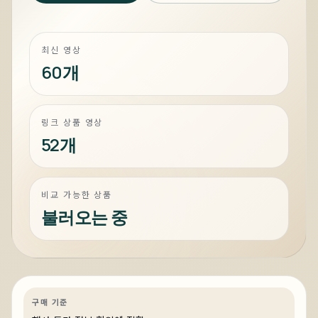
최신 영상
60개
링크 상품 영상
52개
비교 가능한 상품
불러오는 중
4일 전
전세계 199대, 국내 단 2대 배정! 진정한
하이엔드는 이런거 - 쿨러마스터 코스모
스 알파 골드
게이밍
특가
특가·프로모션
링크 상품 있음
구매 기준