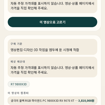
자동 추정 가격대를 표시하지 않습니다. 영상·상품 페이지에서
가격을 직접 확인해 주세요.
2026년 5월 14일
이 영상으로 고르기
완벽한 디자인! 최고의 성능! 붉은사막 QHD 풀옵션 게이
밍PC 추천
영상편집·디자인
기타
게이밍·조립 PC
상품 1개
구매 기준
영상편집·디자인·3D 작업을 염두에 둔 시청에 적합
예상 예산대
자동 추정 가격대를 표시하지 않습니다. 영상·상품 페이지에서
가격을 직접 확인해 주세요.
R7 9800X3D
이 영상의 컴퓨터
궁극의 블랙 RGB 하이엔드 PC 9800X3D RX 9070 XT HY271
3,810,000원