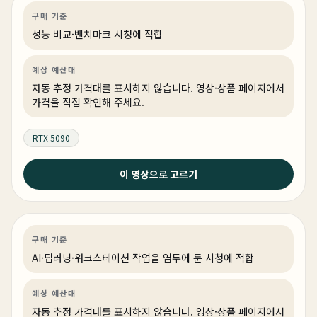
영상편집·디자인
성능 비교
영상·3D·크리에이티브
구매 기준
링크 상품 있음
성능 비교·벤치마크 시청에 적합
예상 예산대
자동 추정 가격대를 표시하지 않습니다. 영상·상품 페이지에서
가격을 직접 확인해 주세요.
RTX 5090
2026년 5월 24일
이 영상으로 고르기
최고의 PC견적 4종 - 실제 테스트까지 다해서 성능검증까
지 완료 !
AI·딥러닝
견적 추천
AI·워크스테이션
상품 4개
구매 기준
AI·딥러닝·워크스테이션 작업을 염두에 둔 시청에 적합
예상 예산대
자동 추정 가격대를 표시하지 않습니다. 영상·상품 페이지에서