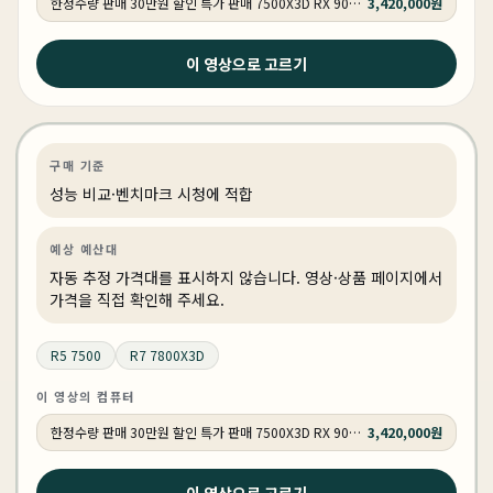
한정수량 판매 30만원 할인 특가 판매 7500X3D RX 9070 GY502
3,420,000원
2026년 4월 15일
이 영상으로 고르기
7500X3D 9700X 그런데 7800X3D까지... (가성비 최고
의 QHD 컴퓨터 견적/ 붉은사막 추천)
게이밍
성능 비교
게이밍·조립 PC
상품 1개
구매 기준
성능 비교·벤치마크 시청에 적합
예상 예산대
자동 추정 가격대를 표시하지 않습니다. 영상·상품 페이지에서
가격을 직접 확인해 주세요.
R5 7500
R7 7800X3D
이 영상의 컴퓨터
한정수량 판매 30만원 할인 특가 판매 7500X3D RX 9070 GY502
3,420,000원
2026년 4월 13일
이 영상으로 고르기