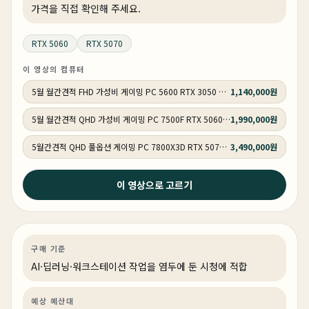
가격을 직접 확인해 주세요.
RTX 5060
RTX 5070
이 영상의 컴퓨터
5월 월간견적 FHD 가성비 게이밍 PC 5600 RTX 3050 GY505
1,140,000원
5월 월간견적 QHD 가성비 게이밍 PC 7500F RTX 5060 Ti GY506
1,990,000원
5월간견적 QHD 풀옵션 게이밍 PC 7800X3D RTX 5070 GY507
3,490,000원
2026년 5월 19일
이 영상으로 고르기
가격이 올라도 어쩔 수 없습니다. SSD는 무조건 이런거
써야 합니다!
AI·딥러닝
기타
AI·워크스테이션
구매 기준
AI·딥러닝·워크스테이션 작업을 염두에 둔 시청에 적합
예상 예산대