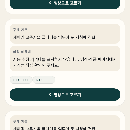
이 영상으로 고르기
내컴퓨터 그래도 PC방보다는 좋아야 하지 않을까요 ? #월
간견적 #gamingpc #PC추천
게이밍
견적 추천
AI·워크스테이션
링크 상품 있음
구매 기준
게이밍·고주사율 플레이를 염두에 둔 시청에 적합
예상 예산대
자동 추정 가격대를 표시하지 않습니다. 영상·상품 페이지에서
가격을 직접 확인해 주세요.
RTX 5060
RTX 5080
2026년 6월 22일
이 영상으로 고르기
2026 상반기 게이밍 컴퓨터의 기준 디자인부터 성능까지
완벽!
게이밍
견적 추천
AI·워크스테이션
링크 상품 있음
구매 기준
게이밍·고주사율 플레이를 염두에 둔 시청에 적합