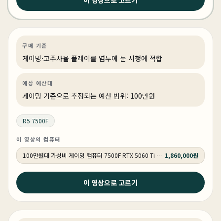
요즘 게이밍PC 이정도면 충분한 이유 #조립컴퓨터 #가성
비
게이밍
PC 빌드
게이밍·조립 PC
상품 1개
구매 기준
게이밍·고주사율 플레이를 염두에 둔 시청에 적합
예상 예산대
게이밍 기준으로 추정되는 예산 범위: 100만원
R5 7500F
이 영상의 컴퓨터
100만원대 가성비 게이밍 컴퓨터 7500F RTX 5060 Ti GY184 QHD 리그오브레전드 300 프레임 , 배틀그라운드 160 프레임
1,860,000원
2026년 4월 10일
이 영상으로 고르기
프리미어 애펙 영상 편집 PC CPU 반드시 ‘이걸‘로 사야하
는 이유