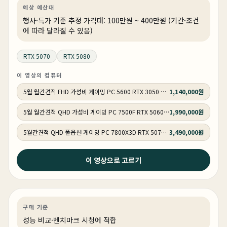
예상 예산대
행사·특가 기준 추정 가격대: 100만원 ~ 400만원 (기간·조건
에 따라 달라질 수 있음)
RTX 5070
RTX 5080
이 영상의 컴퓨터
5월 월간견적 FHD 가성비 게이밍 PC 5600 RTX 3050 GY505
1,140,000원
5월 월간견적 QHD 가성비 게이밍 PC 7500F RTX 5060 Ti GY506
1,990,000원
5월간견적 QHD 풀옵션 게이밍 PC 7800X3D RTX 5070 GY507
3,490,000원
2026년 4월 20일
이 영상으로 고르기
285K 팀킬하는 미친 성능 ! 프리미어 & 애펙 전문가용
270k 컴퓨터 추천 !
영상편집·디자인
성능 비교
영상·3D·크리에이티브
상품 1개
구매 기준
성능 비교·벤치마크 시청에 적합