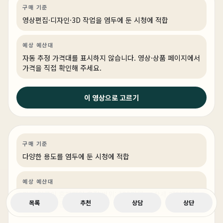
영상편집·디자인
PC 빌드
영상·3D·크리에이티브
구매 기준
영상편집·디자인·3D 작업을 염두에 둔 시청에 적합
예상 예산대
자동 추정 가격대를 표시하지 않습니다. 영상·상품 페이지에서
가격을 직접 확인해 주세요.
이 영상으로 고르기
2026년 4월 9일
100만원대로 만들었는데 4K 4대 쌉가능한 주식용 컴퓨터
일반
PC 빌드
일반
구매 기준
다양한 용도를 염두에 둔 시청에 적합
예상 예산대
가격 언급이 혼재되어 추정 범위: 100만원 — 상세 페이지에
목록
추천
상담
상단
서 재확인을 권장합니다.