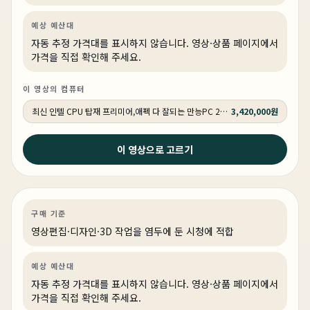
예상 예산대
자동 추정 가격대를 표시하지 않습니다. 영상·상품 페이지에서
가격을 직접 확인해 주세요.
이 영상의 컴퓨터
최신 인텔 CPU 탑재 프리미어,애펙 다 잘되는 만능PC 270K RTX 5060 Ti 16GB 추천PC VY114
3,420,000원
2026년 4월 17일
이 영상으로 고르기
돈 많이 쓰지 마세요 ! 프리미어가 주라면 전문가분들도 딱
이렇게 사면 됩니다.
영상편집·디자인
PC 빌드
영상·3D·크리에이티브
상품 1개
구매 기준
영상편집·디자인·3D 작업을 염두에 둔 시청에 적합
예상 예산대
자동 추정 가격대를 표시하지 않습니다. 영상·상품 페이지에서
가격을 직접 확인해 주세요.