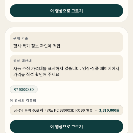
2026년 5월 12일
이 영상으로 고르기
붉은사막 QHD 풀옵션 완벽검증 ! 절대 버벅임 없는 최상
의 견적 ! 최신게임은 이게 정답입니다.
게이밍
특가
특가·프로모션
상품 1개
구매 기준
행사·특가 정보 확인에 적합
예상 예산대
자동 추정 가격대를 표시하지 않습니다. 영상·상품 페이지에서
가격을 직접 확인해 주세요.
R7 9800X3D
이 영상의 컴퓨터
궁극의 블랙 RGB 하이엔드 PC 9800X3D RX 9070 XT HY271
3,810,000원
2026년 5월 8일
이 영상으로 고르기
아무나 못사는 65만원짜리 끝판대장! 그래도 메모리보다