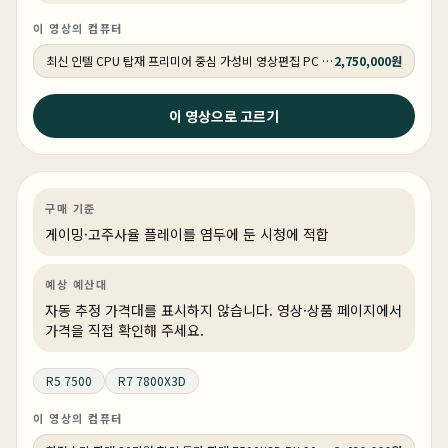
이 영상의 컴퓨터
최신 인텔 CPU 탑재 프리미어 중심 가성비 영상편집 PC 250K RTX 5060 추천PC VY113
2,750,000원
2026년 4월 15일
이 영상으로 고르기
7500X3D 9700X 그런데 7800X3D까지... (가성비 최고
의 QHD 컴퓨터 견적/ 붉은사막 추천)
게이밍
PC 빌드
게이밍·조립 PC
상품 1개
구매 기준
게이밍·고주사율 플레이를 염두에 둔 시청에 적합
예상 예산대
자동 추정 가격대를 표시하지 않습니다. 영상·상품 페이지에서
가격을 직접 확인해 주세요.
R5 7500
R7 7800X3D
이 영상의 컴퓨터