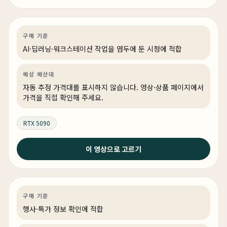
는 싸다 ㅎ
AI·딥러닝
PC 빌드
AI·워크스테이션
구매 기준
AI·딥러닝·워크스테이션 작업을 염두에 둔 시청에 적합
예상 예산대
자동 추정 가격대를 표시하지 않습니다. 영상·상품 페이지에서
가격을 직접 확인해 주세요.
RTX 5090
2026년 4월 30일
이 영상으로 고르기
이 가격에 이 스펙이 된다고 ? 5월 컴퓨터 추천 정리 끝 !
(3개월만에 업로드 합니다.)
게이밍
특가
특가·프로모션
상품 4개
구매 기준
행사·특가 정보 확인에 적합