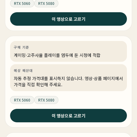
RTX 5060
RTX 5080
2026년 6월 6일
이 영상으로 고르기
6월 조립 컴퓨터 추천 견적 | 최악의 상반기 결산 | 성능검
증 100% 완료 !
게이밍
견적 추천
AI·워크스테이션
링크 상품 있음
구매 기준
게이밍·고주사율 플레이를 염두에 둔 시청에 적합
예상 예산대
자동 추정 가격대를 표시하지 않습니다. 영상·상품 페이지에서
가격을 직접 확인해 주세요.
RTX 5060
RTX 5080
2026년 5월 27일
이 영상으로 고르기
현시점 제일 좋은 컴퓨터가 뭐냐구요 ? 그래서 최고의 부
품들로만 꽉 채워서 만들어 봤습니다.