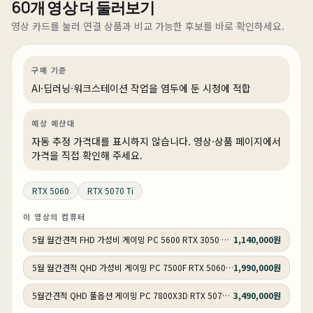
60개 영상 더 둘러보기
1주 전
최소한의 가격으로 최선의 성능을 담은 PC
영상 카드를 눌러 연결 상품과 비교 가능한 후보를 바로 확인하세요.
AI·딥러닝
견적 추천
AI·워크스테이션
상품 12개
구매 기준
AI·딥러닝·워크스테이션 작업을 염두에 둔 시청에 적합
예상 예산대
자동 추정 가격대를 표시하지 않습니다. 영상·상품 페이지에서
가격을 직접 확인해 주세요.
RTX 5060
RTX 5070 Ti
이 영상의 컴퓨터
5월 월간견적 FHD 가성비 게이밍 PC 5600 RTX 3050 GY505
1,140,000원
5월 월간견적 QHD 가성비 게이밍 PC 7500F RTX 5060 Ti GY506
1,990,000원
5월간견적 QHD 풀옵션 게이밍 PC 7800X3D RTX 5070 GY507
3,490,000원